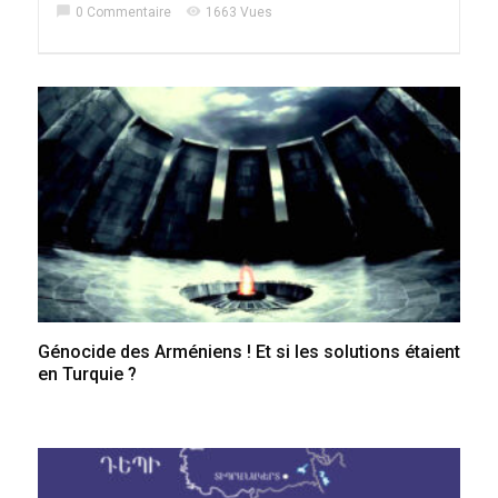
chat_bubble
visibility
0 Commentaire
1663 Vues
Génocide des Arméniens ! Et si les solutions étaient
en Turquie ?