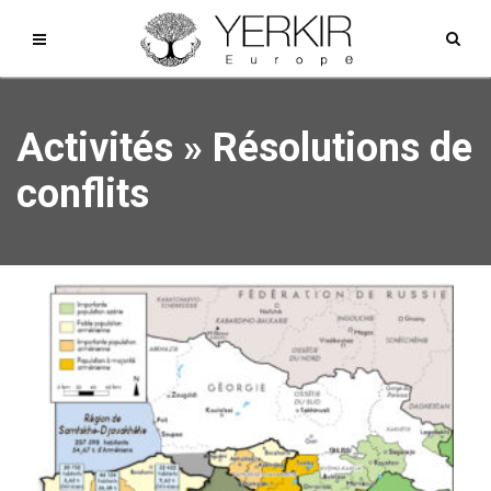
Activités
»
Résolutions de
conflits