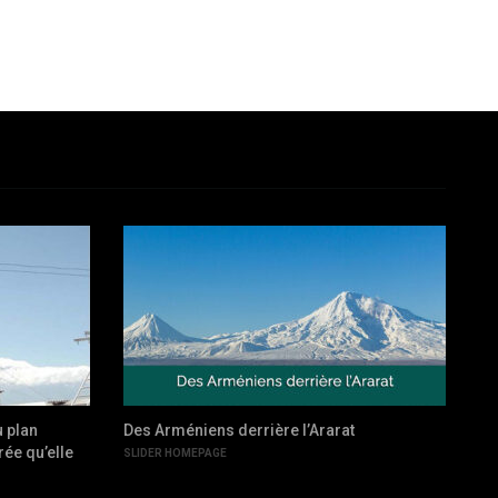
u plan
Des Arméniens derrière l’Ararat
Su
ée qu’elle
ar
SLIDER HOMEPAGE
AC