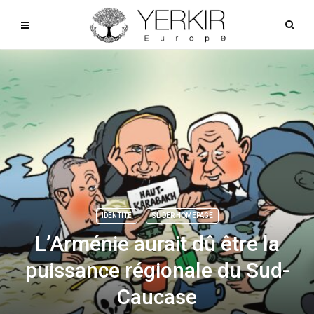
IDENTITÉ
SLIDER HOMEPAGE
L’Arménie aurait dû être la
puissance régionale du Sud-
Caucase