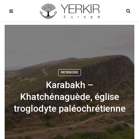
PATRIMOINE
Karabakh –
Khatchénaguède, église
troglodyte paléochrétienne