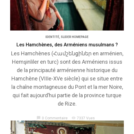
IDENTITÉ
,
SLIDER HOMEPAGE
Les Hamchènes, des Arméniens musulmans ?
Les Hamchènes (Համշենցիներ en arménien,
Hemşinliler en turc) sont des Arméniens issus
de la principauté arménienne historique du
Hamchène (VIIIe-XVe siècle) qui se situe entre
la chaîne montagneuse du Pont et la mer Noire,
qui fait aujourd’hui partie de la province turque
de Rize.
chat_bubble
visibility
0 Commentaire
7337 Vues