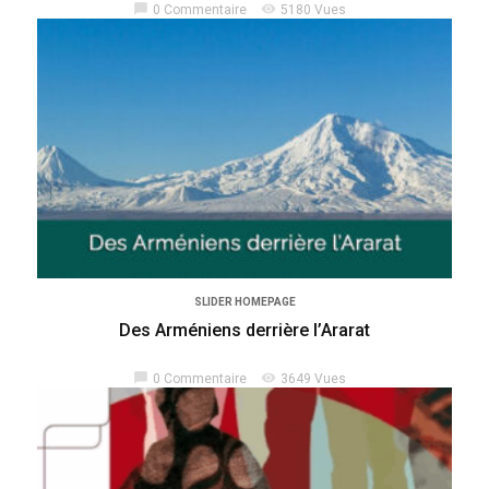
chat_bubble
visibility
0 Commentaire
5180 Vues
SLIDER HOMEPAGE
Des Arméniens derrière l’Ararat
chat_bubble
visibility
0 Commentaire
3649 Vues