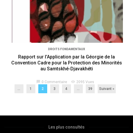
DROITS FONDAMENTAUX
Rapport sur l’Application par la Géorgie de la
Convention Cadre pour la Protection des Minorités
au Samtskhé-Djavakhéti
chat_bubble
visibility
0 Commentaire
2095 Vues
...
1
2
3
4
…
39
Suivant »
Les plus consultés