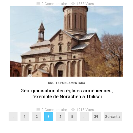
chat_bubble
visibility
0 Commentaire
1858 Vues
DROITS FONDAMENTAUX
Géorgianisation des églises arméniennes,
l’exemple de Norachen à Tbilissi
chat_bubble
visibility
0 Commentaire
1915 Vues
...
1
2
3
4
5
…
39
Suivant »