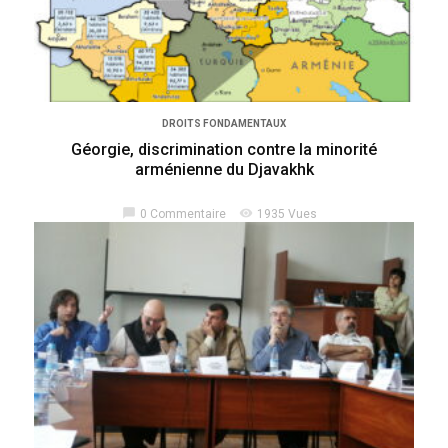
DROITS FONDAMENTAUX
Géorgie, discrimination contre la minorité
arménienne du Djavakhk
chat_bubble
visibility
0 Commentaire
1935 Vues