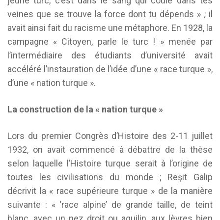
jeune turc, c’est dans le sang qui coule dans tes
veines que se trouve la force dont tu dépends »
;
il
avait ainsi fait du racisme une métaphore. En 1928, la
campagne « Citoyen, parle le turc ! » menée par
l’intermédiaire des étudiants d’université avait
accéléré l’instauration de l’idée d’une « race turque »,
d’une « nation turque ».
La construction de la « nation turque »
Lors du premier Congrès d’Histoire des 2-11 juillet
1932, on avait commencé à débattre de la thèse
selon laquelle l’Histoire turque serait à l’origine de
toutes les civilisations du monde ; Reşit Galip
décrivit la « race supérieure turque » de la manière
suivante : « ‘race alpine’ de grande taille, de teint
blanc, avec un nez droit ou aquilin, aux lèvres bien