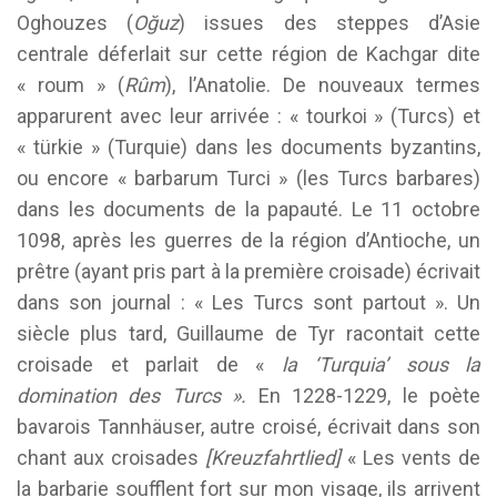
Oghouzes (
Oğuz
) issues des steppes d’Asie
centrale déferlait sur cette région de Kachgar dite
« roum » (
Rûm
), l’Anatolie. De nouveaux termes
apparurent avec leur arrivée : « tourkoi » (Turcs) et
« türkie » (Turquie) dans les documents byzantins,
ou encore « barbarum Turci » (les Turcs barbares)
dans les documents de la papauté. Le 11 octobre
1098, après les guerres de la région d’Antioche, un
prêtre (ayant pris part à la première croisade) écrivait
dans son journal : « Les Turcs sont partout ». Un
siècle plus tard, Guillaume de Tyr racontait cette
croisade et parlait de «
la ‘Turquia’ sous la
domination des Turcs ».
En 1228-1229, le poète
bavarois Tannhäuser, autre croisé, écrivait dans son
chant aux croisades
[Kreuzfahrtlied]
« Les vents de
la barbarie soufflent fort sur mon visage, ils arrivent