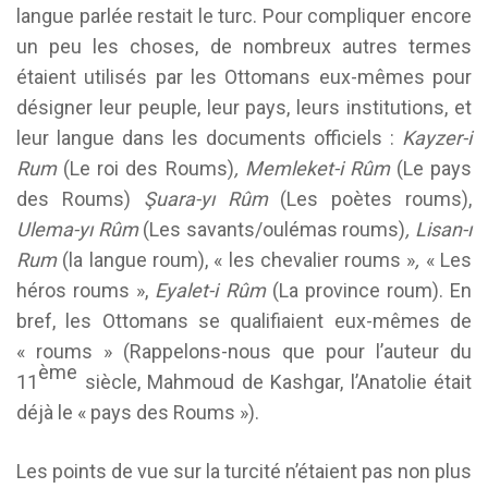
langue parlée restait le turc. Pour compliquer encore
un peu les choses, de nombreux autres termes
étaient utilisés par les Ottomans eux-mêmes pour
désigner leur peuple, leur pays, leurs institutions, et
leur langue dans les documents officiels :
Kayzer-i
Rum
(Le roi des Roums)
, Memleket-i Rûm
(Le pays
des Roums)
Şuara-yı Rûm
(Les poètes roums),
Ulema-yı Rûm
(Les savants/oulémas roums)
, Lisan-ı
Rum
(la langue roum), « les chevalier roums »
,
« Les
héros roums »,
Eyalet-i Rûm
(La province roum). En
bref, les Ottomans se qualifiaient eux-mêmes de
« roums » (Rappelons-nous que pour l’auteur du
ème
11
siècle, Mahmoud de Kashgar, l’Anatolie était
déjà le « pays des Roums »).
Les points de vue sur la turcité n’étaient pas non plus