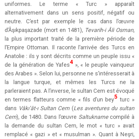
uniformes. Le terme « Turc » apparaît
alternativement dans un sens positif, négatif ou
neutre. C’est par exemple le cas dans l’œuvre
d’Âşıkpaşazade (mort en 1481),
Tevarih-i Âli Osman
,
la plus important traité de la première période de
l’Empire Ottoman. Il raconte l’arrivée des Turcs en
Anatolie : ils y sont décrits comme un peuple issu «
4
de la génération de Yafes
», « le peuple vainqueur
des Arabes ». Selon lui, personne ne s’intéresserait à
la langue turque, et mêmes les Turcs ne la
parleraient pas. A l’inverse, le sultan Cem est évoqué
5
en termes flatteurs comme « fils d’un bey
turc »
dans
Vâkı’ât-ı Sultan Cem
(
Les aventures du sultan
Cem
), de 1480. Dans l’œuvre
Saltukname
compilé à
la demande du sultan Cem, le mot « turc » avait
remplacé « gazi » et « musulman ». Quant à Neşri,