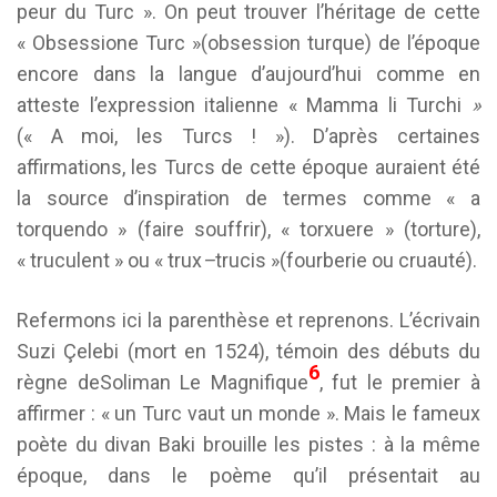
peur du Turc ». On peut trouver l’héritage de cette
« Obsessione Turc »(obsession turque) de l’époque
encore dans la langue d’aujourd’hui comme en
atteste l’expression italienne « Mamma li Turchi
»
(« A moi, les Turcs ! »). D’après certaines
affirmations, les Turcs de cette époque auraient été
la source d’inspiration de termes comme « a
torquendo » (faire souffrir), « torxuere » (torture),
« truculent » ou « trux
–
trucis »(fourberie ou cruauté).
Refermons ici la parenthèse et reprenons. L’écrivain
Suzi Çelebi (mort en 1524), témoin des débuts du
6
règne deSoliman Le Magnifique
, fut le premier à
affirmer : « un Turc vaut un monde ». Mais le fameux
poète du divan Baki brouille les pistes : à la même
époque, dans le poème qu’il présentait au