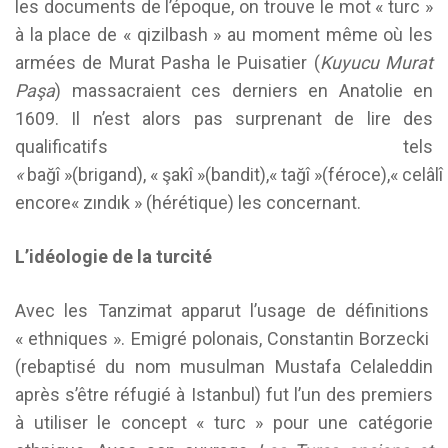
les documents de l’époque, on trouve le mot « turc »
à la place de « qizilbash » au moment même où les
armées de Murat Pasha le Puisatier (
Kuyucu Murat
Paşa
) massacraient ces derniers en Anatolie en
1609. Il n’est alors pas surprenant de lire des
qualificatifs tels
«
bağî »(brigand), « şakî »(bandit),« tağî »(féroce),« celâl
encore« zındık » (hérétique) les concernant.
L’idéologie de la turcité
Avec les Tanzimat apparut l’usage de définitions
« ethniques ». Emigré polonais, Constantin Borzecki
(rebaptisé du nom musulman Mustafa Celaleddin
après s’être réfugié à Istanbul) fut l’un des premiers
à utiliser le concept « turc » pour une catégorie