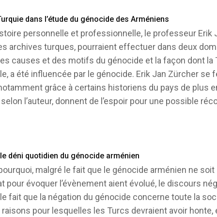
 Turquie dans l’étude du génocide des Arméniens
stoire personnelle et professionnelle, le professeur Erik 
les archives turques, pourraient effectuer dans deux dom
es causes et des motifs du génocide et la façon dont la T
, a été influencée par le génocide. Erik Jan Zürcher se 
otamment grâce à certains historiens du pays de plus en p
 selon l’auteur, donnent de l’espoir pour une possible réc
 le déni quotidien du génocide arménien
urquoi, malgré le fait que le génocide arménien ne soit p
État pour évoquer l’évènement aient évolué, le discours 
e fait que la négation du génocide concerne toute la socié
raisons pour lesquelles les Turcs devraient avoir honte, e