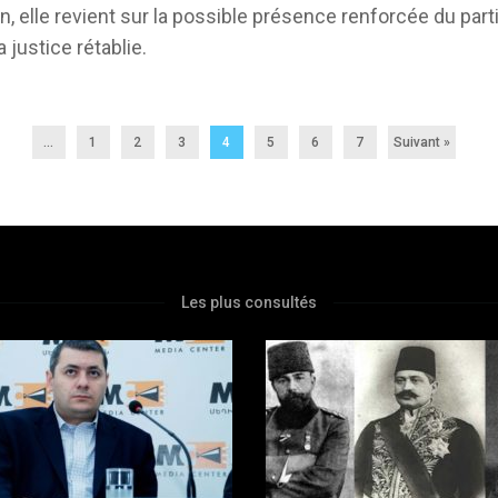
in, elle revient sur la possible présence renforcée du par
a justice rétablie.
...
1
2
3
4
5
6
7
Suivant »
Les plus consultés