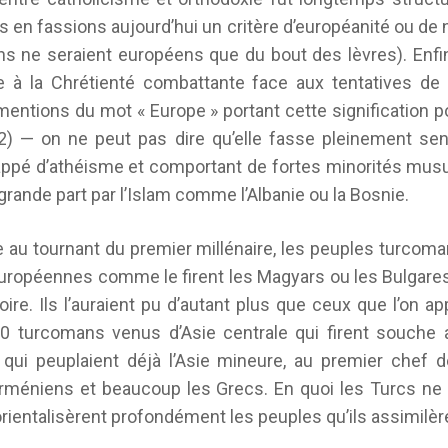
 en fassions aujourd’hui un critère d’européanité ou de 
s ne seraient européens que du bout des lèvres). Enfin
ée à la Chrétienté combattante face aux tentatives de
entions du mot « Europe » portant cette signification pol
732) — on ne peut pas dire qu’elle fasse pleinement sen
appé d’athéisme et comportant de fortes minorités mus
grande part par l’Islam comme l’Albanie ou la Bosnie.
 au tournant du premier millénaire, les peuples turcoma
européennes comme le firent les Magyars ou les Bulgare
toire. Ils l’auraient pu d’autant plus que ceux que l’on ap
 turcomans venus d’Asie centrale qui firent souche 
 qui peuplaient déjà l’Asie mineure, au premier chef 
Arméniens et beaucoup les Grecs. En quoi les Turcs ne 
orientalisèrent profondément les peuples qu’ils assimilèr