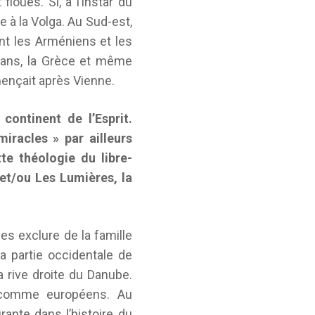
floues. Si, à l’instar du
ne à la Volga. Au Sud-est,
nt les Arméniens et les
kans, la Grèce et même
mençait après Vienne.
 continent de l’Esprit.
iracles » par ailleurs
te théologie du libre-
 et/ou Les Lumières, la
es exclure de la famille
a partie occidentale de
a rive droite du Danube.
s comme européens. Au
rante dans l’histoire du