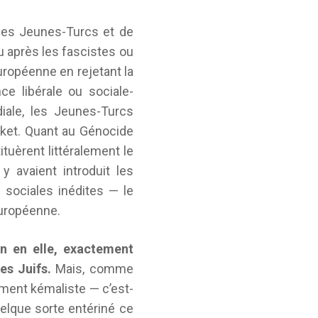
 des Jeunes-Turcs et de
u après les fascistes ou
uropéenne en rejetant la
nce libérale ou sociale-
iale, les Jeunes-Turcs
ket. Quant au Génocide
tuèrent littéralement le
y avaient introduit les
 sociales inédites — le
européenne.
en en elle, exactement
es Juifs.
Mais, comme
ènement kémaliste — c’est-
uelque sorte entériné ce