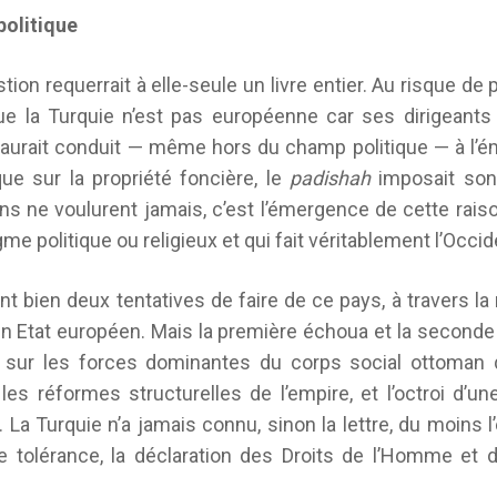
politique
ion requerrait à elle-seule un livre entier. Au risque de
e la Turquie n’est pas européenne car ses dirigeants 
 aurait conduit — même hors du champ politique — à l
 sur la propriété foncière, le
padishah
imposait son
s ne voulurent jamais, c’est l’émergence de cette raiso
e politique ou religieux et qui fait véritablement l’Occid
rtant bien deux tentatives de faire de ce pays, à travers
 un Etat européen. Mais la première échoua et la second
t sur les forces dominantes du corps social ottoman 
 réformes structurelles de l’empire, et l’octroi d’une
a Turquie n’a jamais connu, sinon la lettre, du moins l
de tolérance, la déclaration des Droits de l’Homme et 