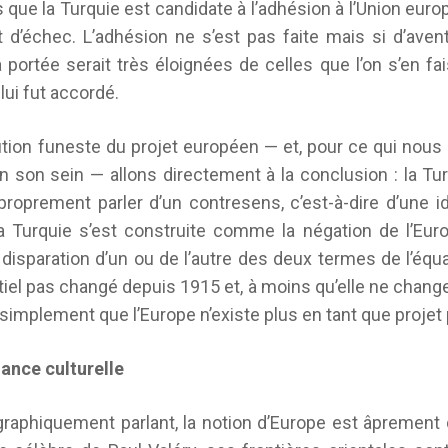
s que la Turquie est candidate à l’adhésion à l’Union euro
t d’échec. L’adhésion ne s’est pas faite mais si d’aventu
portée serait très éloignées de celles que l’on s’en fai
lui fut accordé.
ution funeste du projet européen — et, pour ce qui nous 
 son sein — allons directement à la conclusion : la T
à proprement parler d’un contresens, c’est-à-dire d’une i
La Turquie s’est construite comme la négation de l’Eu
a disparation d’un ou de l’autre des deux termes de l’équa
ntiel pas changé depuis 1915 et, à moins qu’elle ne change
simplement que l’Europe n’existe plus en tant que projet 
ance culturelle
raphiquement parlant, la notion d’Europe est âprement d