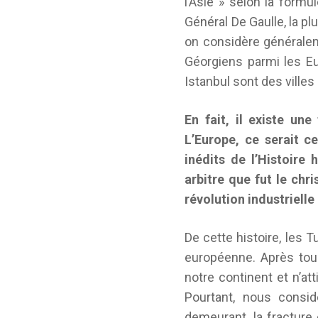
l’Asie » selon la formul
Général De Gaulle, la plu
on considère généralem
Géorgiens parmi les E
Istanbul sont des ville
En fait, il existe une
L’Europe, ce serait c
inédits de l’Histoire
arbitre que fut le chr
révolution industrielle
De cette histoire, les 
européenne. Après tous
notre continent et n’at
Pourtant, nous consi
demeurant, la fracture 