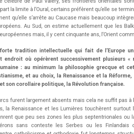
e célèbre de Paul Valéry, ses frontières orientales sont 
part la limite à l’Oural, certains préfèrent qu’elle se termi
ent qu’elle s’arrête au Caucase mais beaucoup intègre
uropéens. Au Sud, on estime actuellement que les Bal
s européennes mais, il y cent cinquante ans, l’Orient com
 forte tradition intellectuelle qui fait de l’Europe un
et endroit où opérèrent successivement plusieurs « m
 humaine : au minimum la philosophie grecque et cet
istianisme, et au choix, la Renaissance et la Réforme,
 et son corollaire politique, la Révolution française.
Turcs furent largement absents mais cela ne suffit pas à l
, la Renaissance et les Lumières touchèrent surtout l
tinrent que peu ses zones les plus septentrionales ou l
dérons sans conteste les Serbes ou les Finlandai
entre catholicisme et orthodoxie fut longtemps structu