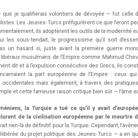
 que je qualifierais volontiers de dévoyée — fut celle
malistes. Les Jeunes-Turcs préfigurèrent ce que feront pe
mentalement, ils adoptèrent les outils de la modernité e
ui les sous-tendait, le progressisme qu’il soit d’esse
as un hasard si, juste avant la première guerre mond
ers libéraux musulmans de l’Empire comme Mahmud Chev
t dit et à l’expulsion consécutive des Grecs, ils consti
carnaient la part européenne de l’Empire : ceux qui 
 occidentales mais également, à travers des pratiques
xemple et cette fameuse raison critique bien sûr — l’âme 
méniens, la Turquie a tué ce qu’il y avait d’europé
urent de la civilisation européenne par le meurtre d
avait rien-là de définitif pour la Turquie. Cependant, l’av
délibérée du projet politique des Jeunes-Turcs — a en q