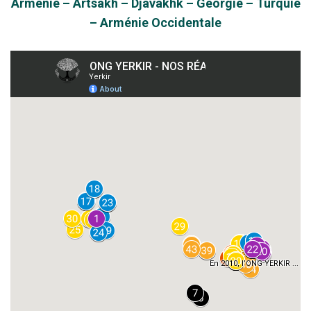
Arménie – Artsakh – Djavakhk – Géorgie – Turquie
– Arménie Occidentale