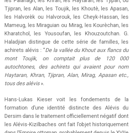
les Palanagh, les Khran, les Haytaran, les Tjipan, ou
Tjipran, les Alan, les Toujik, les Khoutè, les Apasan,
les Halvorèk ou Halvorouk, les Cheyk-Hassan, les
Mameug, les Miraguian ou Mirag, les Kourèchan, les
Kharatchol, les Yousoufan, les Khouzoutchan. G.
Haladjian distingue de cette série de familles, les
achirets alévis : “
De
la vallée du Khout aux flancs du
mont Toujik, on comptait plus de 120 000
autochtones, des achirets qui avaient pour nom
Haytaran, Khran, Tjipran, Alan, Mirag, Apasan etc.,
tous des
alévis
».
Hans-Lukas Kieser voit les fondements de la
formation d’une identité distincte des Alévis du
Dersim dans le traitement officiellement négatif dont
les Alévis-Kizilbaches ont fait l’objet historiquement
dans l’Empire ottoman, probablement depuis le XVIIe