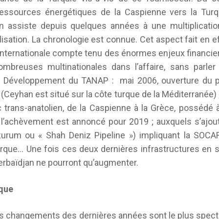
ssources énergétiques de la Caspienne vers la Turqu
 assiste depuis quelques années à une multiplicatio
alisation. La chronologie est connue. Cet aspect fait en e
 internationale compte tenu des énormes enjeux financie
mbreuses multinationales dans l’affaire, sans parler
Développement du TANAP : mai 2006, ouverture du pip
(Ceyhan est situé sur la côte turque de la Méditerranée) 
trans-anatolien, de la Caspienne à la Grèce, possédé
l’achèvement est annoncé pour 2019 ; auxquels s’ajou
zurum ou « Shah Deniz Pipeline ») impliquant la SOCAR,
rque… Une fois ces deux dernières infrastructures en se
erbaïdjan ne pourront qu’augmenter.
ique
es changements des dernières années sont le plus specta