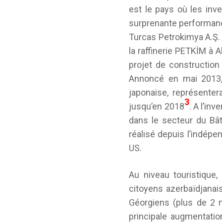
est le pays où les inve
surprenante performanc
Turcas Petrokimya A.Ş. 
la raffinerie PETKİM à 
projet de construction
Annoncé en mai 2013, 
japonaise, représenter
3
jusqu’en 2018
. A l’in
dans le secteur du Bâti
réalisé depuis l’indépe
US.
Au niveau touristique,
citoyens azerbaïdjanai
Géorgiens (plus de 2 m
principale augmentatio