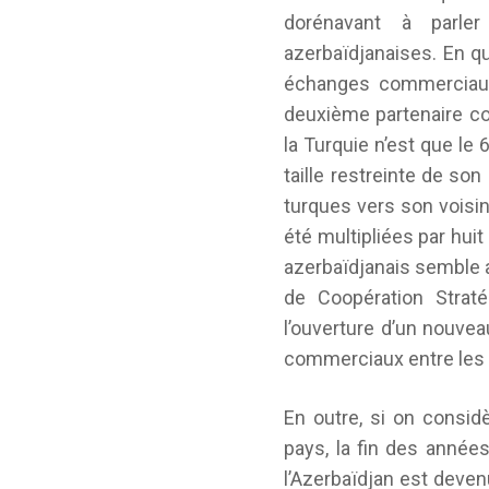
dorénavant à parle
azerbaïdjanaises. En q
échanges commerciaux 
deuxième partenaire co
la Turquie n’est que le 
taille restreinte de so
turques vers son voisi
été multipliées par huit
azerbaïdjanais semble a
de Coopération Strat
l’ouverture d’un nouvea
commerciaux entre les d
En outre, si on considè
pays, la fin des année
l’Azerbaïdjan est deven