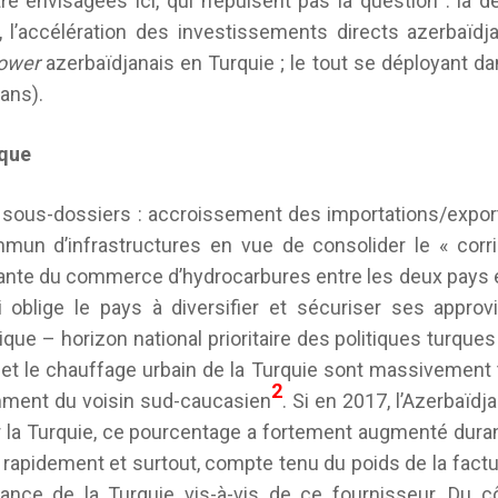
e envisagées ici, qui n’épuisent pas la question : la 
l’accélération des investissements directs azerbaïdj
power
azerbaïdjanais en Turquie ; le tout se déployant d
ans).
ique
x sous-dossiers : accroissement des importations/expor
un d’infrastructures en vue de consolider le « corrid
ante du commerce d’hydrocarbures entre les deux pays e
 oblige le pays à diversifier et sécuriser ses appro
que – horizon national prioritaire des politiques turques
é et le chauffage urbain de la Turquie sont massivement t
2
mment du voisin sud-caucasien
. Si en 2017, l’Azerbaïd
 la Turquie, ce pourcentage a fortement augmenté duran
e rapidement et surtout, compte tenu du poids de la factu
ance de la Turquie vis-à-vis de ce fournisseur. Du c