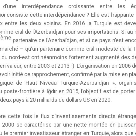
r d’une interdépendance croissante entre les é
uoi consiste cette interdépendance ? Elle est frappante
entre les deux voisins. En 2016 la Turquie est deve
mmercial de l’Azerbaïdjan pour ses importations. Si au 
ème
6
partenaire de l’Azerbaïdjan, et si ce pays n’est en
n marché – qu’un partenaire commercial modeste de la T
n du nord-est ont néanmoins fortement augmenté des de
 en valeur, entre 2003 et 2013 !). L’organisation en 2006 
voir initié ce rapprochement, confirmé par la mise en pl
égique de Haut Niveau Turquie-Azerbaïdjan », organ
u poste-frontière à Iğdır en 2015, l’objectif est de porte
eux pays à 20 milliards de dollars US en 2020.
re cette fois le flux d’investissements directs étrang
s 2000 se caractérise par une nette montée en puissan
u le premier investisseur étranger en Turquie, alors que