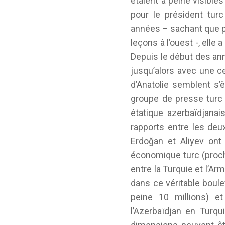
étaient à peine visibles
pour le président turc 
années – sachant que po
leçons à l’ouest -, elle 
Depuis le début des ann
jusqu’alors avec une c
d’Anatolie semblent s’
groupe de presse tur
étatique azerbaïdjana
rapports entre les deu
Erdoğan et Aliyev on
économique turc (pro
entre la Turquie et l’Ar
dans ce véritable boule
peine 10 millions) et 
l’Azerbaïdjan en Turqu