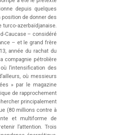
e pompe a été le prétexte
ectionne depuis quelques
n position de donner des
nce turco-azerbaïdjanaise.
 sud-Caucase – considéré
nce – et le grand frère
013, année du rachat du
 la compagnie pétrolière
 l’intensification des
’ailleurs, où messieurs
ées » par le magazine
litique de rapprochement
rechercher principalement
ue (80 millions contre à
ssante et multiforme de
enir l’attention. Trois