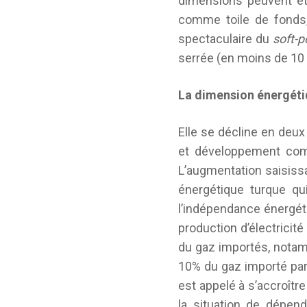
dimensions peuvent êtr
comme toile de fonds, 
spectaculaire du
soft-
serrée (en moins de 10 
La dimension énergét
Elle se décline en deu
et développement comm
L’augmentation saisiss
énergétique turque qui
l’indépendance énergéti
production d’électricit
du gaz importés, nota
10% du gaz importé par
est appelé à s’accroîtr
la situation de dépend