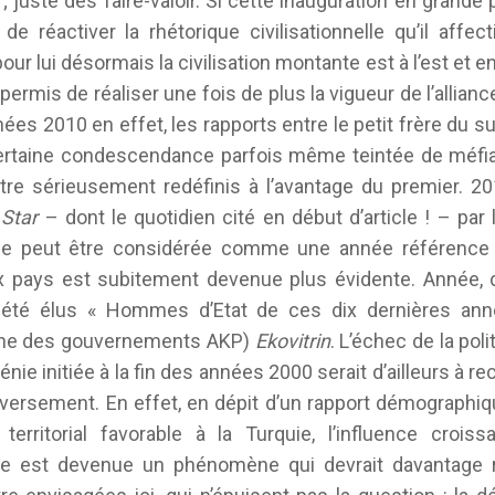
 ; juste des faire-valoir. Si cette inauguration en grand
de réactiver la rhétorique civilisationnelle qu’il aff
ur lui désormais la civilisation montante est à l’est et e
a permis de réaliser une fois de plus la vigueur de l’allia
ées 2010 en effet, les rapports entre le petit frère du
ertaine condescendance parfois même teintée de méfia
être sérieusement redéfinis à l’avantage du premier. 2
c
Star
– dont le quotidien cité en début d’article ! – par
ise peut être considérée comme une année référence où
x pays est subitement devenue plus évidente. Année, d
t été élus « Hommes d’Etat de ces dix dernières ann
che des gouvernements AKP)
Ekovitrin
. L’échec de la po
ménie initiée à la fin des années 2000 serait d’ailleurs à 
versement. En effet, en dépit d’un rapport démographiq
territorial favorable à la Turquie, l’influence croi
ie est devenue un phénomène qui devrait davantage ret