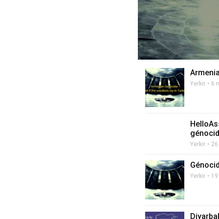
Armenia
Yerkir
6 
HelloAs
génoci
Yerkir
26
Génocide
Yerkir
19
Diyarba