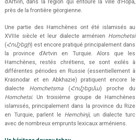
d’Artvin, dans la région qui entoure la ville d’Hopa,
près de la frontière géorgienne.
Une partie des Hamchènes ont été islamisés au
XVIIIe siècle et leur dialecte arménien
Homchetsi
(
Հոմշեցի
) est encore pratiqué principalement dans
la province d’Artvin en Turquie. Alors que les
Hamchènes, restés chrétiens, se sont exilés à
différentes périodes en Russie (essentiellement à
Krasnodar et en Abkhazie) pratiquent encore le
dialecte
Homchetsma
(
Հոմշեցմա
) proche du
Homchetsi
. Un troisième groupe de Hamchènes
islamisés, principalement dans la province du Rize
en Turquie, parlent le
Hemchinji
, un dialecte turc
avec de nombreux emprunts lexicaux arméniens.