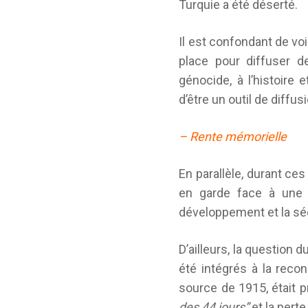
Turquie a été déserté.
Il est confondant de voi
place pour diffuser d
génocide, à l’histoire
d’être un outil de diffu
– Rente mémorielle
En parallèle, durant ce
en garde face à une r
développement et la séc
D’ailleurs, la question
été intégrés à la recon
source de 1915, était p
des 44 jours”
et la perte