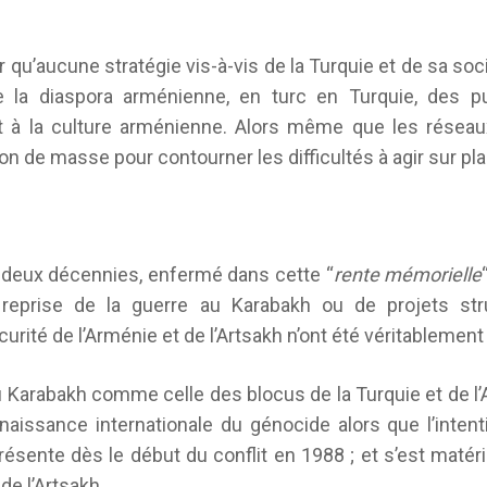
r qu’aucune stratégie vis-à-vis de la Turquie et de sa soci
e la diaspora arménienne, en turc en Turquie, des pub
 et à la culture arménienne. Alors même que les résea
sion de masse pour contourner les difficultés à agir sur pl
s deux décennies, enfermé dans cette “
rente mémorielle
eprise de la guerre au Karabakh ou de projets stru
urité de l’Arménie et de l’Artsakh n’ont été véritablemen
 du Karabakh comme celle des blocus de la Turquie et de l’
naissance internationale du génocide alors que l’intent
résente dès le début du conflit en 1988 ; et s’est matéri
 de l’Artsakh.