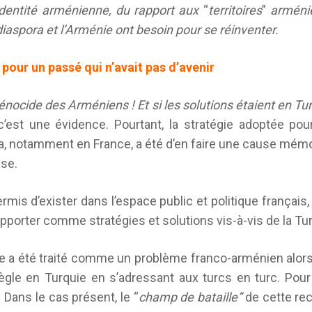
’identité arménienne, du rapport aux
“
territoires
”
arménie
diaspora et l’Arménie ont besoin pour se réinventer.
 pour un passé qui n’avait pas
d’avenir
énocide des Arméniens ! Et si les solutions étaient en Tur
 c’est une évidence. Pourtant, la stratégie adoptée po
a, notamment en France, a été d’en faire une cause mémo
ise.
mis d’exister dans l’espace public et politique français,
 apporter comme stratégies et solutions vis-à-vis de la Tu
e a été traité comme un problème franco-arménien alors 
gle en Turquie en s’adressant aux turcs en turc. Pour f
. Dans le cas présent, le “
champ de bataille”
de cette re