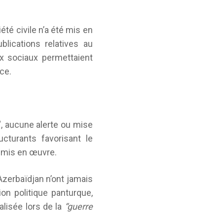
été civile n’a été mis en
lications relatives au
ux sociaux permettaient
ace.
“, aucune alerte ou mise
cturants favorisant le
t mis en œuvre.
Azerbaïdjan n’ont jamais
ion politique panturque,
alisée lors de la
“guerre