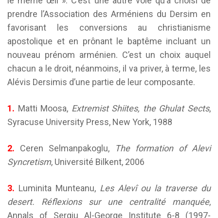
le même œil ». C’est une autre voie qu’a choisi de
prendre l’Association des Arméniens du Dersim en
favorisant les conversions au christianisme
apostolique et en prônant le baptême incluant un
nouveau prénom arménien. C’est un choix auquel
chacun a le droit, néanmoins, il va priver, à terme, les
Alévis Dersimis d’une partie de leur composante.
1.
Matti Moosa,
Extremist Shiites, the Ghulat Sects
,
Syracuse University Press, New York, 1988
2.
Ceren Selmanpakoglu,
The formation of Alevi
Syncretism
, Université Bilkent, 2006
3.
Luminita Munteanu,
Les Alevî ou la traverse du
desert. Réflexions sur une centralité manquée
,
Annals of Sergiu Al-George Institute 6-8 (1997-