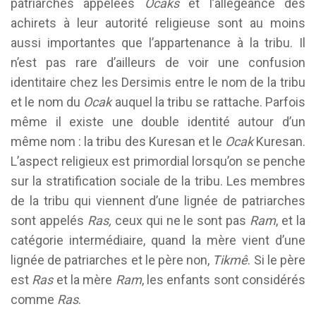
patriarches appelées
Ocaks
et l’allégeance des
achirets à leur autorité religieuse sont au moins
aussi importantes que l’appartenance à la tribu. Il
n’est pas rare d’ailleurs de voir une confusion
identitaire chez les Dersimis entre le nom de la tribu
et le nom du
Ocak
auquel la tribu se rattache. Parfois
même il existe une double identité autour d’un
même nom : la tribu des Kuresan et le
Ocak
Kuresan.
L’aspect religieux est primordial lorsqu’on se penche
sur la stratification sociale de la tribu. Les membres
de la tribu qui viennent d’une lignée de patriarches
sont appelés
Ras,
ceux qui ne le sont pas
Ram
, et la
catégorie intermédiaire, quand la mère vient d’une
lignée de patriarches et le père non,
Tikmê
. Si le père
est
Ras
et la mère
Ram
, les enfants sont considérés
comme
Ras
.