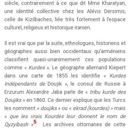
siècle, contrairement à ce que dit Mme Kharatyan,
une identité collective chez les Alévis Dersimis,
celle de Kizilbaches, liée très fortement à l’espace
culturel, religieux et historique iranien.
Il est vrai que par la suite, ethnologues, historiens et
géographes aussi bien occidentaux qu’arméniens
classifient quasi-unanimement ces populations
comme «
Kurdes
». Le géographe allemand Kiepert
dans une carte de 1855 les identifie «
Kurdes
Indépendants de
Doujik », le consul de Russie à
Erzurum Alexandre Jaba parle de «
tribu kurde des
Doujiks
» en 1860. Ce dernier explique que les Turcs
les nomment «
doujiks
» ou «
ekrad (kourdes)
» mais
«
que les vrais Kourdes leur donnent le nom de
5
Qyzylbash
»
. Les archives ottomanes de cette