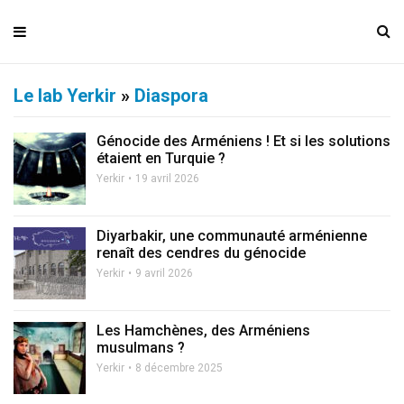
Le lab Yerkir
»
Diaspora
Génocide des Arméniens ! Et si les solutions
étaient en Turquie ?
Yerkir
19 avril 2026
Diyarbakir, une communauté arménienne
renaît des cendres du génocide
Yerkir
9 avril 2026
Les Hamchènes, des Arméniens
musulmans ?
Yerkir
8 décembre 2025