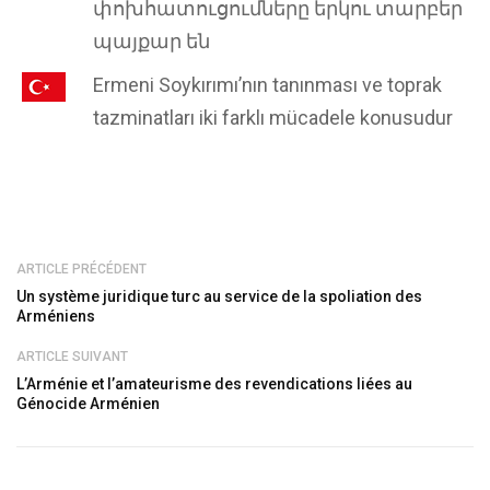
փոխհատուցումները երկու տարբեր
պայքար են
Ermeni Soykırımı’nın tanınması ve toprak
tazminatları iki farklı mücadele konusudur
ARTICLE PRÉCÉDENT
Un système juridique turc au service de la spoliation des
Arméniens
ARTICLE SUIVANT
L’Arménie et l’amateurisme des revendications liées au
Génocide Arménien