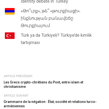
Identity debate in Turkey
«Թո՞ւրք», թե՞ «թուրքիացի».
ինքնության բանավեճը
Թուրքիայում
Türk ya da Türkiyeli? Türkiye’de kimlik
tartışması
ARTICLE PRÉCÉDENT
Les Grecs crypto-chrétiens du Pont, entre islam et
christianisme
ARTICLE SUIVANT
Grammaire de la négation : État, société et relations turco-
arméniennes