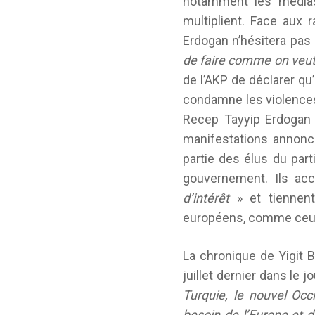
notamment les medias 
multiplient. Face aux r
Erdogan n’hésitera pas 
de faire comme on veu
de l’AKP de déclarer qu’
condamne les violences 
Recep Tayyip Erdogan a
manifestations annonce
partie des élus du part
gouvernement. Ils acc
d’intérêt
» et tiennent
européens, comme ceux 
La chronique de Yigit 
juillet dernier dans le
Turquie, le nouvel Oc
besoin de l’Europe et d