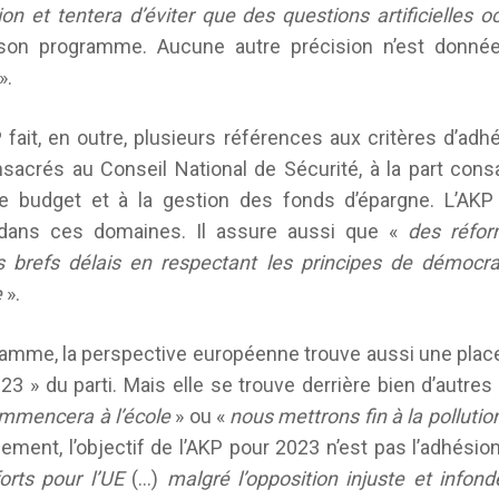
on et tentera d’éviter que des questions artificielles o
 son programme. Aucune autre précision n’est donné
».
fait, en outre, plusieurs références aux critères d’adh
acrés au Conseil National de Sécurité, à la part cons
 budget et à la gestion des fonds d’épargne. L’AKP 
dans ces domaines. Il assure aussi que «
des réfor
s brefs délais en respectant les principes de démocra
e
».
amme, la perspective européenne trouve aussi une place 
023 » du parti. Mais elle se trouve derrière bien d’au
commencera à l’école
» ou «
nous mettrons fin à la polluti
sement, l’objectif de l’AKP pour 2023 n’est pas l’adhésio
orts pour l’UE
(…)
malgré l’opposition injuste et infon