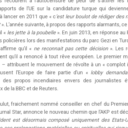
recourent à l’autocensure de peur de s’attirer les 
apports de l’UE sur la candidature turque qui devienne
à lancer en 2011 que « c
’est leur boulot de rédiger des r
t
». L’année suivante, à propos des rapports alarmants, ce
il «
les jette à la poubelle
». En juin 2013, en réponse au
policières lors des manifestations du parc Gezi en Turq
ffirme qu’il «
ne reconnait pas cette décision
». Les r
nt qu’il a renoncé à tout rêve européen. Le premier m
i – attribuent le mouvement de révolte à un « complot i
usent l’Europe de faire partie d’un «
lobby demanda
 des propos incendiaires envers des journalistes étr
de la BBC et de Reuters.
Bulut, fraichement nommé conseiller en chef du Premier 
 journal Star, annonce le nouveau chemin que l’AKP est déc
cident est désormais composé uniquement des Etats-U
e ses prolongations matérielles ou spirituelles qui risqu