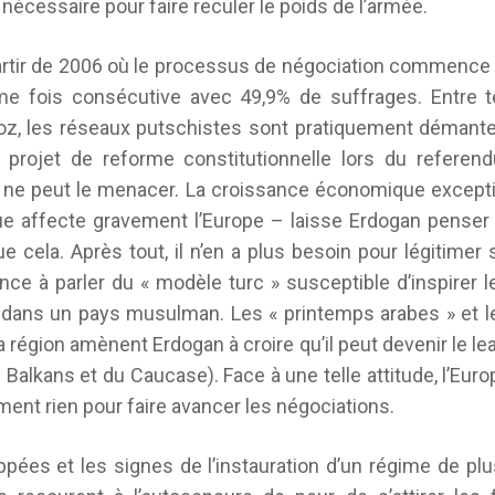
n nécessaire pour faire reculer le poids de l’armée.
artir de 2006 où le processus de négociation commence à 
ième fois consécutive avec 49,9% de suffrages. Entre 
oz, les réseaux putschistes sont pratiquement démante
projet de reforme constitutionnelle lors du referen
 ne peut le menacer. La croissance économique excepti
e affecte gravement l’Europe – laisse Erdogan penser q
e cela. Après tout, il n’en a plus besoin pour légitimer 
e à parler du « modèle turc » susceptible d’inspirer 
dans un pays musulman. Les « printemps arabes » et 
a région amènent Erdogan à croire qu’il peut devenir le l
lkans et du Caucase). Face à une telle attitude, l’Euro
ment rien pour faire avancer les négociations.
ées et les signes de l’instauration d’un régime de plus