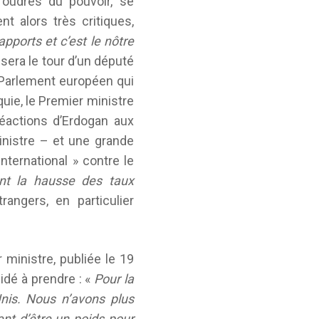
foudres du pouvoir, se
nt alors très critiques,
apports et c’est le nôtre
 sera le tour d’un député
 Parlement européen qui
uie, le Premier ministre
éactions d’Erdogan aux
inistre – et une grande
nternational » contre le
nt la hausse des taux
angers, en particulier
ministre, publiée le 19
idé à prendre : «
Pour la
nis. Nous n’avons plus
ent d’être un poids pour