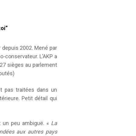
toi”
ir depuis 2002. Mené par
mo-conservateur. L’AKP a
327 sièges au parlement
éputés)
t pas traitées dans un
rieure. Petit détail qui
st un peu ambiguë. «
La
andées aux autres pays