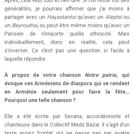
Après, cela veut tout et rien dire. Si l’on reste sur des
généralités, je pourrais affirmer que j’ai moins à
partager avec un
Hayastantsi
qu’avec un
Aleptsi
ou
un
Beyrouthsi
, ou peut-être même moins qu’avec un
Parisien de n’importe quelle ethnicité. Mais
individuellement, donc en réalité, cela peut
s’inverser. Ce n’est pas une question si facile à
laquelle répondre.
À propos de votre chanson
Notre patrie
, qui
évoque ces Arméniens de diaspora qui se rendent
en Arménie seulement pour faire la fête…
Pourquoi une telle chanson ?
Elle a été écrite par Sevana, accordéoniste et
chanteuse dans le Collectif Medz Bazar. Il s’agit d’un
texte assez frontal, qui ne passe pas par quatre