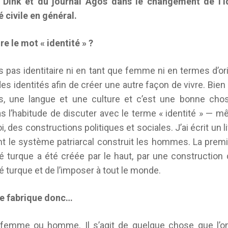
 Dink et du journal Agos dans le changement de l’i
été civile en général.
e le mot « identité » ?
 pas identitaire ni en tant que femme ni en termes d’ori
 des identités afin de créer une autre façon de vivre. Bi
s, une langue et une culture et c’est une bonne chos
pas l’habitude de discuter avec le terme « identité » — mê
, des constructions politiques et sociales. J’ai écrit un l
le système patriarcal construit les hommes. La premi
é turque a été créée par le haut, par une construction de
té turque et de l’imposer à tout le monde.
 se fabrique donc…
 femme ou homme. Il s’agit de quelque chose que l’o