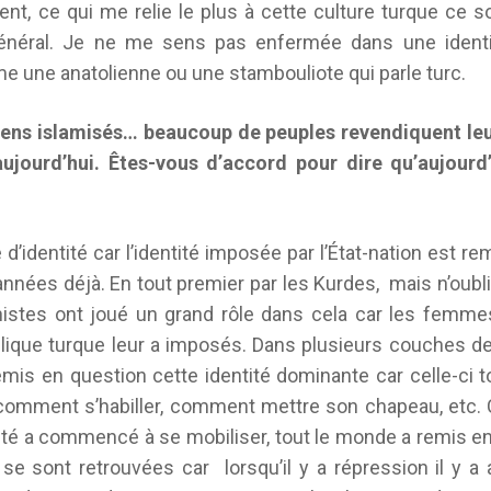
nt, ce qui me relie le plus à cette culture turque ce s
général. Je ne me sens pas enfermée dans une ident
e une anatolienne ou une stambouliote qui parle turc.
iens islamisés… beaucoup de peuples revendiquent leur
ujourd’hui. Êtes-vous d’accord pour dire qu’aujourd’
e d’identité car l’identité imposée par l’État-nation est r
années déjà. En tout premier par les Kurdes, mais n’ou
stes ont joué un grand rôle dans cela car les femmes
ique turque leur a imposés. Dans plusieurs couches de l
emis en question cette identité dominante car celle-ci 
 comment s’habiller, comment mettre son chapeau, etc. 
iété a commencé à se mobiliser, tout le monde a remis en
 se sont retrouvées car lorsqu’il y a répression il y 