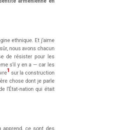
dentité arménienne en
gine ethnique. Et j’aime
en sûr, nous avons chacun
e de résister pour les
me s’il y en a — car les
1
ivre
sur la construction
ère chose dont je parle
 l’État-nation qui était
n apprend, ce sont des