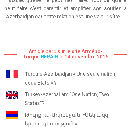
instable, qu’elle ne peut rien faire. Tout ce qu’elle
peut faire c’est garantir et amplifier son soutien à
l’Azerbaïdjan car cette relation est une valeur sûre.
Article paru sur le site Arméno-
Turque
REPAIR
le 14 novembre 2016
Turquie-Azerbaïdjan « Une seule nation,
deux États » ?
Turkey-Azerbaijan: “One Nation, Two
States”?
Թուրքիա-Ադրբեջան՝ «Մեկ ազգ,
երկու պետություն»