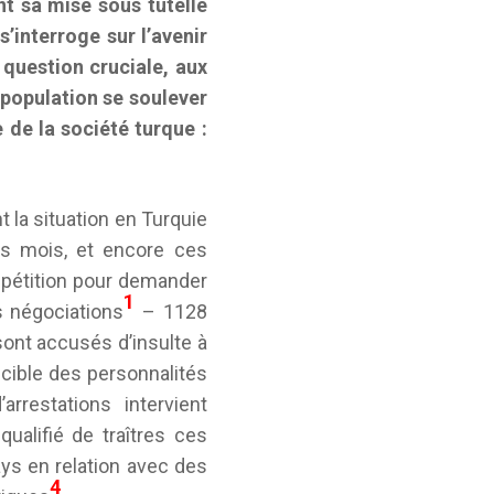
nt sa mise sous tutelle
s’interroge sur l’avenir
 question cruciale, aux
 population se soulever
 de la société turque :
nt la situation en Turquie
rs mois, et encore ces
e pétition pour demander
1
s négociations
– 1128
 sont accusés d’insulte à
e cible des personnalités
rrestations intervient
alifié de traîtres ces
ays en relation avec des
4