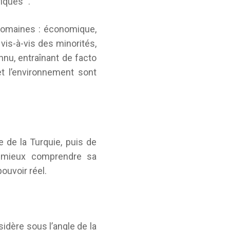
riques
.
s domaines : économique,
vis-à-vis des minorités,
nnu, entraînant de facto
 et l’environnement sont
.
e de la Turquie, puis de
e mieux comprendre sa
ouvoir réel.
nsidère sous l’angle de la