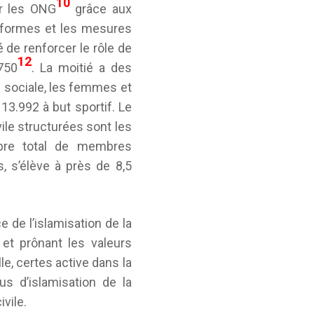
10
r les ONG
grâce aux
éformes et les mesures
 de renforcer le rôle de
12
750
. La moitié a des
té sociale, les femmes et
 13.992 à but sportif. Le
ile structurées sont les
mbre total de membres
s, s’élève à près de 8,5
de l’islamisation de la
 et prônant les valeurs
e, certes active dans la
s d’islamisation de la
vile.