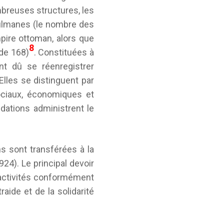
mbreuses structures, les
ulmanes (le nombre des
mpire ottoman, alors que
8
de 168)
. Constituées à
ont dû se réenregistrer
 Elles se distinguent par
ociaux, économiques et
dations administrent le
ns sont transférées à la
24). Le principal devoir
s activités conformément
raide et de la solidarité