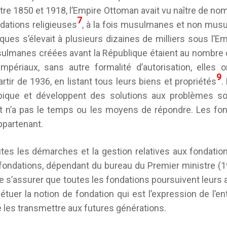
entre 1850 et 1918, l’Empire Ottoman avait vu naître de no
7
dations religieuses
, à la fois musulmanes et non mus
ques s’élevait à plusieurs dizaines de milliers sous l’E
ulmanes créées avant la République étaient au nombre 
mpériaux, sans autre formalité d’autorisation, elles 
9
rtir de 1936, en listant tous leurs biens et propriétés
.
hropique et développent des solutions aux problèmes s
tat n’a pas le temps ou les moyens de répondre. Les fon
appartenant.
tes les démarches et la gestion relatives aux fondatio
fondations, dépendant du bureau du Premier ministre (19
de s’assurer que toutes les fondations poursuivent leur
étuer la notion de fondation qui est l’expression de l’ent
e les transmettre aux futures générations.