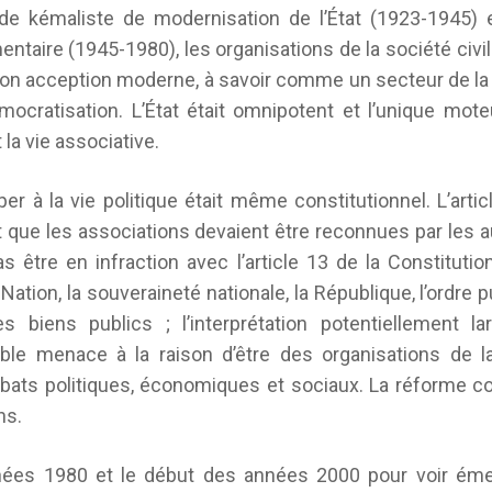
de kémaliste de modernisation de l’État (1923-1945) 
ntaire (1945-1980), les organisations de la société civil
 son acception moderne, à savoir comme un secteur de la 
mocratisation. L’État était omnipotent et l’unique moteu
 la vie associative.
per à la vie politique était même constitutionnel. L’artic
t que les associations devaient être reconnues par les a
as être en infraction avec l’article 13 de la Constitutio
a Nation, la souveraineté nationale, la République, l’ordre pu
es biens publics ; l’interprétation potentiellement l
able menace à la raison d’être des organisations de la
ébats politiques, économiques et sociaux. La réforme c
ns.
nnées 1980 et le début des années 2000 pour voir éme