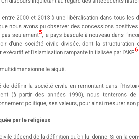
 Un discours inquiétant au regard des antécédents histo
é entre 2000 et 2013 à une libéralisation dans tous le
et que nous avons pu observer des concessions positives 
5
 pas seulement
, le pays bascule à nouveau dans l’inco
voir d’une société civile divisée, dont la structuration
6
 exécutif et l’islamisation rampante initialisée par l’AKP
e multidimensionnelle aiguë.
 de définir la société civile en remontant dans l’Histoir
écent (à partir des années 1990), nous tenterons d
onnement politique, ses valeurs, pour ainsi mesurer son p
uée par le religieux
civile dépend de la définition qu’on lui donne. Si on la co