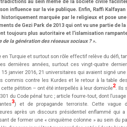
tradictions au sein même de la société civile facilite
 son influence sur la vie publique. Enfin, Raffi Kalfayan 
e historiquement marquée par le religieux et pose une
nts de Gezi Park de 2013 qui ont vu une partie de la
 toujours plus autoritaire et l’islamisation rampante
e de la génération des réseaux sociaux ? ».
 en Turquie et surtout son rôle effectif relève du défi, ta
es dernières années, surtout ces vingt-quatre dernie
15 janvier 2016, 21 universitaires qui avaient signé un
s commis contre les Kurdes et le retour à la table de
2
 cette pétition – ont été interpellés à leur domicile
. Ils
e 301 du Code pénal turc ; article fourre-tout, dont l’usag
3
antes
) et de propagande terroriste. Cette vague d’a
ures après un discours présidentiel enflammé qui a qu
usant de former une « cinquième colonne » au sein du p